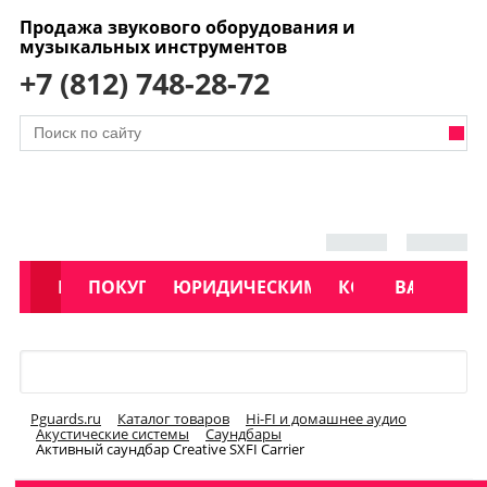
Продажа звукового оборудования и
музыкальных инструментов
+7 (812) 748-28-72
АКЦИИ
КАТАЛОГ
ПОКУПАТЕЛЯМ
ЮРИДИЧЕСКИМ ЛИЦАМ
КОНТАКТЫ
УСЛУГИ
ВАКАНСИ
Меню
Pguards.ru
Каталог товаров
Hi-FI и домашнее аудио
Акустические системы
Саундбары
Активный саундбар Creative SXFI Carrier