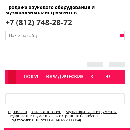
Продажа звукового оборудования и
музыкальных инструментов
+7 (812) 748-28-72
АКЦИИ
КАТАЛОГ
ПОКУПАТЕЛЯМ
ЮРИДИЧЕСКИМ ЛИЦАМ
КОНТАКТЫ
УСЛУГИ
ВАКАНСИ
Меню
Pguards.ru
Каталог товаров
Музыкальные инструменты
Ударные инструменты
Электронные барабаны
Пэд тарелки LDrums CGD-1402 (2003054)