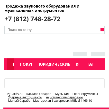
Продажа звукового оборудования и
музыкальных инструментов
+7 (812) 748-28-72
АКЦИИ
КАТАЛОГ
ПОКУПАТЕЛЯМ
ЮРИДИЧЕСКИМ ЛИЦАМ
КОНТАКТЫ
УСЛУГИ
ВАКАНСИ
Меню
Pguards.ru
Каталог товаров
Музыкальные инструменты
Ударные инструменты
Акустические барабаны
Малый барабан Мастерская Бехтеревых MBk-d-1465-10